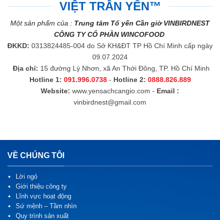
VIỆT TRÂN YẾN™
Một sản phẩm của :
Trung tâm Tổ yến Cần giờ VINBIRDNEST
CÔNG TY CỔ PHẦN WINCOFOOD
ĐKKD:
0313824485-004 do Sở KH&ĐT TP Hồ Chí Minh cấp ngày
09.07.2024
Địa chỉ:
15 đường Lý Nhơn, xã An Thới Đông, TP. Hồ Chí Minh
Hotline 1:
091.996.0738
-
Hotline 2:
0888.826.889
Website:
www.yensachcangio.com
-
Email :
vinbirdnest@gmail.com
VỀ CHÚNG TÔI
Lời ngỏ
Giới thiệu công ty
Lĩnh vực hoạt động
Sứ mệnh – Tầm nhìn
Quy trình sản xuất