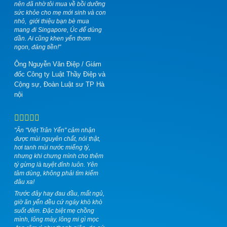
nên đã nhờ tôi mua về bồi dưỡng
sức khỏe cho mẹ mới sinh và con
nhỏ,
giới thiệu bạn bè mua
mang đi Singapore, Úc để dùng
dần. Ai cũng khen yến thơm
ngon, đáng tiền!"
Ông Nguyễn Văn Điệp
/
Giám
đốc Công ty Luật Thầy Điệp và
Cộng sự, Đoàn Luật sư TP Hà
nội
"Ăn "Việt Trân Yến" cảm nhận
được mùi nguyên chất, nói thật,
hơi tanh mùi nước miếng tý,
nhưng khi chưng mình cho thêm
tý gừng là tuyệt đỉnh luôn. Yên
tâm dùng, không phải tìm kiếm
đâu xa!
Trước đây hay đau đầu, mất ngủ,
giờ ăn yến đều cứ ngáy khò khò
suốt đêm. Đặc biệt mẹ chồng
mình, lông mày, lông mi gì mọc