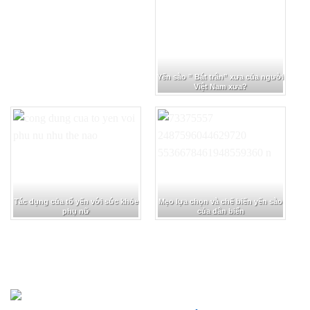
Yến sào ” Bát trân” xưa của người
Việt Nam xưa?
Tác dụng của tổ yến với sức khỏe
Mẹo lựa chọn và chế biến yến sào
phụ nữ
của dân biển