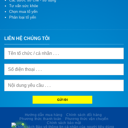
Các bước sơ chế - sử dụng
Tư vấn sức khỏe
Chọn mua tổ yến
Phân loại tổ yến
LIÊN HỆ CHÚNG TÔI
Hướng dẫn mua hàng
Chính sách đổi hàng
Phương thức thanh toán
Phương thức vận chuyển
Chính sách bảo mật
Chính sách Bảo vệ thông tin cá nhân của người tiêu dùng