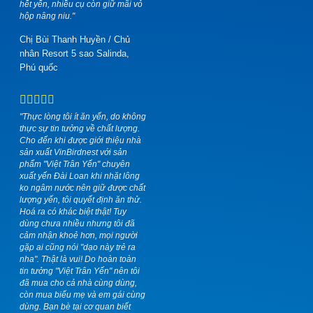
hết yến, nhiều cụ còn giữ mãi vỏ
hộp nâng niu."
Chị Bùi Thanh Huyền
/
Chủ
nhân Resort 5 sao Salinda,
Phú quốc
"Thực lòng tôi ít ăn yến, do không
thực sự tin tưởng về chất lượng.
Cho đến khi được giới thiệu nhà
sản xuất VinBirdnest với sản
phẩm "Việt Trân Yến" chuyên
xuất yến Đài Loan khi nhặt lông
ko ngâm nước nên giữ được chất
lượng yến, tôi quyết định ăn thử.
Hoá ra có khác biệt thật! Tuy
dùng chưa nhiều nhưng tôi đã
cảm nhận khoẻ hơn, mọi người
gặp ai cũng nói "dạo này trẻ ra
nha". Thật là vui! Do hoàn toàn
tin tưởng "Việt Trân Yến" nên tôi
đã mua cho cả nhà cùng dùng,
còn mua biếu mẹ và em gái cùng
dùng. Bạn bè tại cơ quan biết