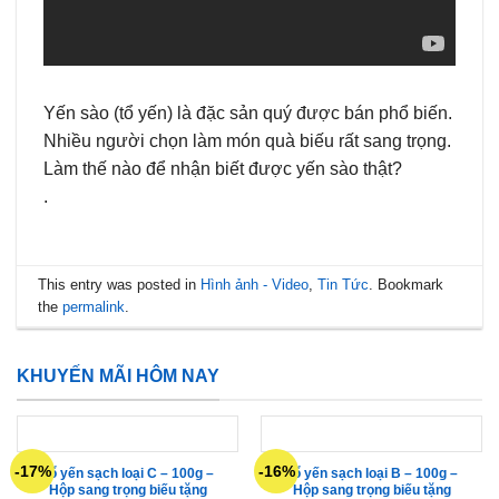
Yến sào (tổ yến) là đặc sản quý được bán phổ biến.
Nhiều người chọn làm món quà biếu rất sang trọng.
Làm thế nào để nhận biết được yến sào thật?
.
This entry was posted in
Hình ảnh - Video
,
Tin Tức
. Bookmark
the
permalink
.
KHUYẾN MÃI HÔM NAY
-17%
-16%
Tổ yến sạch loại C – 100g –
Tổ yến sạch loại B – 100g –
Hộp sang trọng biếu tặng
Hộp sang trọng biếu tặng