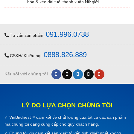
hóa & kéo dài tuổi thanh xuân Nữ giới
091.996.0738
Tư vấn sản phẩm:
0888.826.889
CSKH/ Khiếu nại:
Kết nối với chúng tôi
LÝ DO LỰA CHỌN CHÚNG TÔI
✓
VinBirdnest™
cam kết về chất lượng của tất cả các sản phẩm
mà chúng tôi đang cung cấp cho quý khách hàng.
✓ Chúng tôi xin cam kết sản xuất tổ yến tinh khiết nhất không