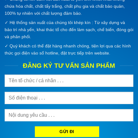
chứa hóa chất, chất tẩy trắng, chất phụ gia và chất bảo quản,
100% tự nhiên với chất lượng đảm bảo.
✓ Hệ thống sản xuất của chúng tôi khép kín : Từ xây dựng và
bảo trì nhà yến, khai thác tổ cho đến làm sạch, chế biến, đóng gói
và phân phối.
✓ Quý khách có thể đặt hàng nhanh chóng, tiện lợi qua các hình
thức gọi điện vào số hotline, đặt trực tiếp trên website.
ĐĂNG KÝ TƯ VẤN SẢN PHẨM