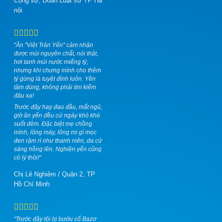
Cộng sự, Đoàn Luật sư TP Hà
nội
"Ăn "Việt Trân Yến" cảm nhận
được mùi nguyên chất, nói thật,
hơi tanh mùi nước miếng tý,
nhưng khi chưng mình cho thêm
tý gừng là tuyệt đỉnh luôn. Yên
tâm dùng, không phải tìm kiếm
đâu xa!
Trước đây hay đau đầu, mất ngủ,
giờ ăn yến đều cứ ngáy khò khò
suốt đêm. Đặc biệt mẹ chồng
mình, lông mày, lông mi gì mọc
đen rậm rì như thanh niên, da cứ
sáng hồng lên. Nghiện yến cũng
có lý thôi!"
Chị Lê Nghiêm
/
Quận 2, TP
Hồ Chí Minh
"Trước đây tôi bị bướu cổ Bazơ