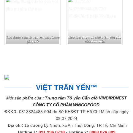
Tác dụng của tổ yến với sức khỏe
Mẹo lựa chọn và chế biến yến sào
phụ nữ
của dân biển
VIỆT TRÂN YẾN™
Một sản phẩm của :
Trung tâm Tổ yến Cần giờ VINBIRDNEST
CÔNG TY CỔ PHẦN WINCOFOOD
ĐKKD:
0313824485-004 do Sở KH&ĐT TP Hồ Chí Minh cấp ngày
09.07.2024
Địa chỉ:
15 đường Lý Nhơn, xã An Thới Đông, TP. Hồ Chí Minh
Hotline 1:
091.996.0738
-
Hotline 2:
0888.826.889