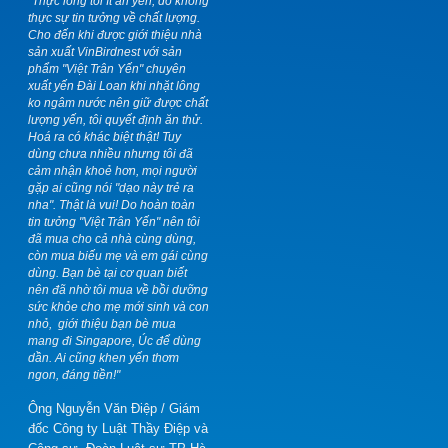
"Thực lòng tôi ít ăn yến, do không
thực sự tin tưởng về chất lượng.
Cho đến khi được giới thiệu nhà
sản xuất VinBirdnest với sản
phẩm "Việt Trân Yến" chuyên
xuất yến Đài Loan khi nhặt lông
ko ngâm nước nên giữ được chất
lượng yến, tôi quyết định ăn thử.
Hoá ra có khác biệt thật! Tuy
dùng chưa nhiều nhưng tôi đã
cảm nhận khoẻ hơn, mọi người
gặp ai cũng nói "dạo này trẻ ra
nha". Thật là vui! Do hoàn toàn
tin tưởng "Việt Trân Yến" nên tôi
đã mua cho cả nhà cùng dùng,
còn mua biếu mẹ và em gái cùng
dùng. Bạn bè tại cơ quan biết
nên đã nhờ tôi mua về bồi dưỡng
sức khỏe cho mẹ mới sinh và con
nhỏ,
giới thiệu bạn bè mua
mang đi Singapore, Úc để dùng
dần. Ai cũng khen yến thơm
ngon, đáng tiền!"
Ông Nguyễn Văn Điệp
/
Giám
đốc Công ty Luật Thầy Điệp và