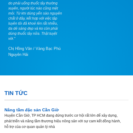
do phải uống thuốc tây thường
xuyên, người lúc nào cũng mệt
mỏi. Từ khi dùng yến sào nguyên
chất ở đây, kết hợp với việc tập
luyên tôi đã khoẻ lên rất nhiều,
da dẻ sáng đẹp và ko còn phải
dùng thuốc tây nữa. Thật tuyệt
vời."
Chị Hồng Vân
/
Vàng Bạc Phú
Nguyên Hải
TIN TỨC
Nâng tầm đặc sản Cần Giờ
Huyện Cần Giờ, TP HCM đang đứng trước cơ hội rất lớn để xây dựng,
phát triển và nâng tầm thương hiệu nông sản với sự cam kết đồng hành,
hỗ trợ của cơ quan quản lý nhà