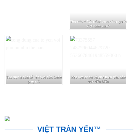
Yến sào ” Bát trân” xưa của người
Việt Nam xưa?
Tác dụng của tổ yến với sức khỏe
Mẹo lựa chọn và chế biến yến sào
phụ nữ
của dân biển
VIỆT TRÂN YẾN™