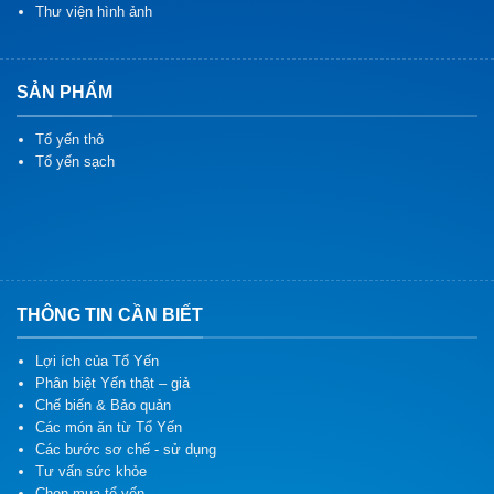
Thư viện hình ảnh
SẢN PHẨM
Tổ yến thô
Tổ yến sạch
THÔNG TIN CẦN BIẾT
Lợi ích của Tổ Yến
Phân biệt Yến thật – giả
Chế biến & Bảo quản
Các món ăn từ Tổ Yến
Các bước sơ chế - sử dụng
Tư vấn sức khỏe
Chọn mua tổ yến