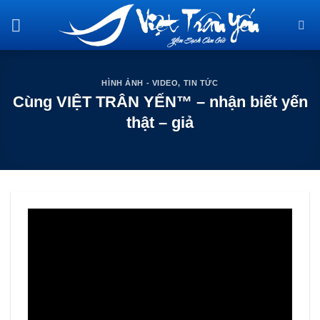
Skip
to
content
HÌNH ẢNH - VIDEO
,
TIN TỨC
Cùng VIỆT TRÂN YẾN™ – nhận biết yến
thật – giả