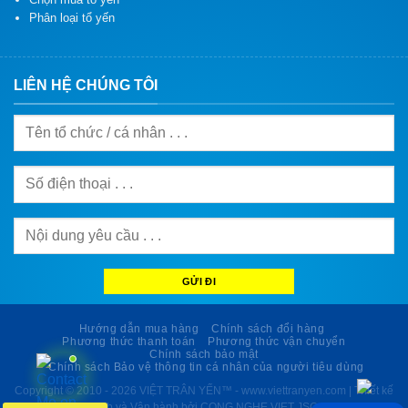
Phân loại tổ yến
LIÊN HỆ CHÚNG TÔI
Hướng dẫn mua hàng
Chính sách đổi hàng
Phương thức thanh toán
Phương thức vận chuyển
Chính sách bảo mật
Chính sách Bảo vệ thông tin cá nhân của người tiêu dùng
Copyright © 2010 - 2026
VIỆT TRÂN YẾN™ - www.viettranyen.com
| Thiết kế
Web và Vận hành bởi CONG NGHE VIET JSC