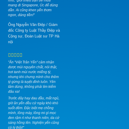
nhỏ,
giới thiệu bạn bè mua
mang đi Singapore, Úc để dùng
dần. Ai cũng khen yến thơm
ngon, đáng tiền!"
Ông Nguyễn Văn Điệp
/
Giám
đốc Công ty Luật Thầy Điệp và
Cộng sự, Đoàn Luật sư TP Hà
nội
"Ăn "Việt Trân Yến" cảm nhận
được mùi nguyên chất, nói thật,
hơi tanh mùi nước miếng tý,
nhưng khi chưng mình cho thêm
tý gừng là tuyệt đỉnh luôn. Yên
tâm dùng, không phải tìm kiếm
đâu xa!
Trước đây hay đau đầu, mất ngủ,
giờ ăn yến đều cứ ngáy khò khò
suốt đêm. Đặc biệt mẹ chồng
mình, lông mày, lông mi gì mọc
đen rậm rì như thanh niên, da cứ
sáng hồng lên. Nghiện yến cũng
có lý thôi!"