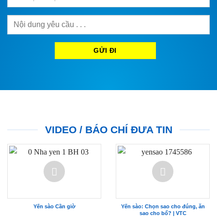
VIDEO / BÁO CHÍ ĐƯA TIN
Yến sào Cần giờ
Yến sào: Chọn sao cho đúng, ăn
sao cho bổ? | VTC