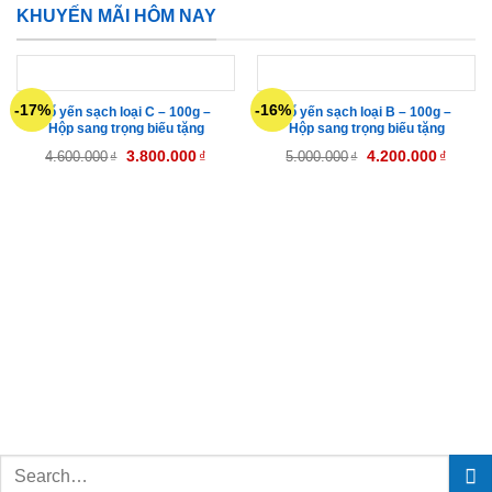
KHUYẾN MÃI HÔM NAY
-17%
-16%
Tổ yến sạch loại C – 100g –
Tổ yến sạch loại B – 100g –
Hộp sang trọng biếu tặng
Hộp sang trọng biếu tặng
4.600.000
3.800.000
₫
5.000.000
4.200.000
₫
₫
₫