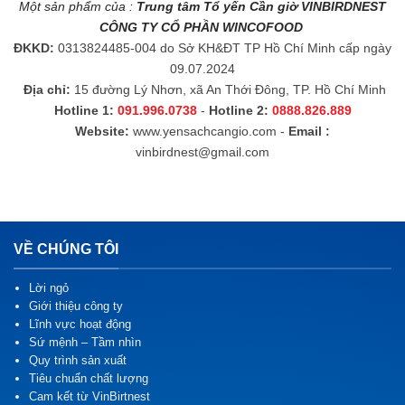
Một sản phẩm của :
Trung tâm Tổ yến Cần giờ VINBIRDNEST
CÔNG TY CỔ PHẦN WINCOFOOD
ĐKKD:
0313824485-004 do Sở KH&ĐT TP Hồ Chí Minh cấp ngày
09.07.2024
Địa chỉ:
15 đường Lý Nhơn, xã An Thới Đông, TP. Hồ Chí Minh
Hotline 1:
091.996.0738
-
Hotline 2:
0888.826.889
Website:
www.yensachcangio.com
-
Email :
vinbirdnest@gmail.com
VỀ CHÚNG TÔI
Lời ngỏ
Giới thiệu công ty
Lĩnh vực hoạt động
Sứ mệnh – Tầm nhìn
Quy trình sản xuất
Tiêu chuẩn chất lượng
Cam kết từ VinBirtnest