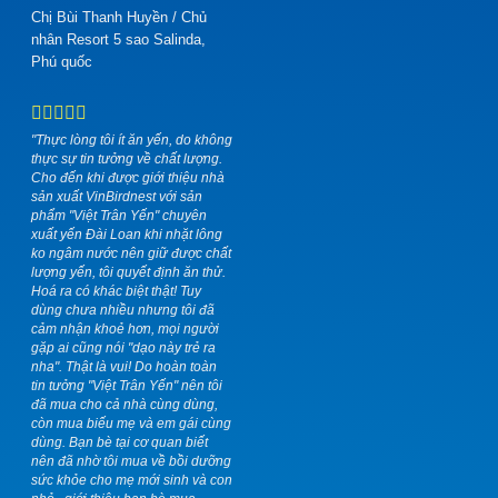
Chị Bùi Thanh Huyền
/
Chủ
nhân Resort 5 sao Salinda,
Phú quốc
"Thực lòng tôi ít ăn yến, do không
thực sự tin tưởng về chất lượng.
Cho đến khi được giới thiệu nhà
sản xuất VinBirdnest với sản
phẩm "Việt Trân Yến" chuyên
xuất yến Đài Loan khi nhặt lông
ko ngâm nước nên giữ được chất
lượng yến, tôi quyết định ăn thử.
Hoá ra có khác biệt thật! Tuy
dùng chưa nhiều nhưng tôi đã
cảm nhận khoẻ hơn, mọi người
gặp ai cũng nói "dạo này trẻ ra
nha". Thật là vui! Do hoàn toàn
tin tưởng "Việt Trân Yến" nên tôi
đã mua cho cả nhà cùng dùng,
còn mua biếu mẹ và em gái cùng
dùng. Bạn bè tại cơ quan biết
nên đã nhờ tôi mua về bồi dưỡng
sức khỏe cho mẹ mới sinh và con