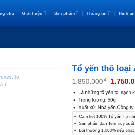
ang chủ
Giới thiệu
Sản phẩm
Thông tin
Hình ản
Tổ yến thô loại 
1.750.
1.850.000
₫
Là những tổ yến to, sạch 
Trọng lương: 50g
Xuất xứ: Nhà yến Công ty 
Cam kết
100%
Tổ yến Tự nh
Sản phẩm dán
Tem truy xuấ
Bồi thường 1.000%
nếu phát