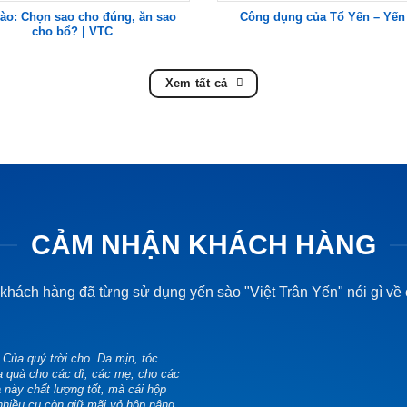
ào: Chọn sao cho đúng, ăn sao
Công dụng của Tổ Yến – Yến
cho bổ? | VTC
Xem tất cả
CẢM NHẬN KHÁCH HÀNG
hách hàng đã từng sử dụng yến sào "Việt Trân Yến" nói gì về 
́n. Của quý trời cho. Da mịn, tóc
mua quà cho các dì, các mẹ, cho các
này chất lượng tốt, mà cái hộp
, nhiều cụ còn giữ mãi vỏ hộp nâng