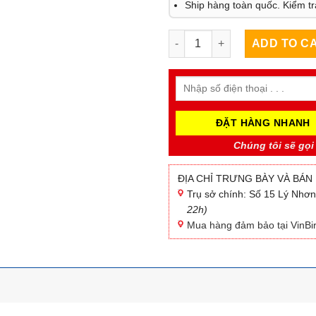
Ship
hàng toàn quốc.
Kiểm tr
Tổ yến thô loại A - 50g quantit
ADD TO C
Chúng tôi sẽ gọi 
ĐỊA CHỈ TRƯNG BÀY VÀ BÁN
Trụ sở chính: Số 15 Lý Nhơ
22h)
Mua hàng đảm bảo tại
VinB