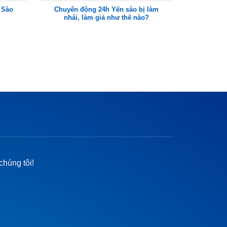
 Sào
Chuyển động 24h Yến sào bị làm
Cùng VIỆ
nhái, làm giả như thế nào?
chúng tôi!