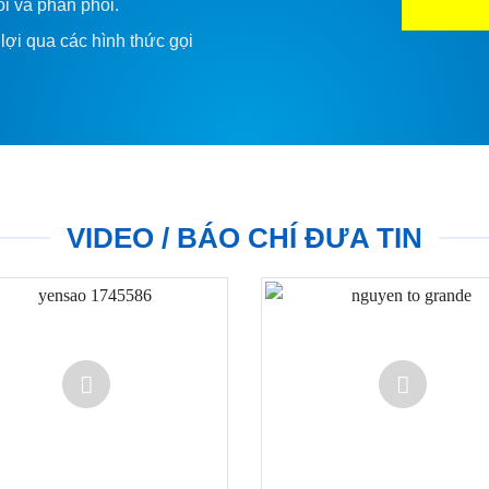
ói và phân phối.
lợi qua các hình thức gọi
VIDEO / BÁO CHÍ ĐƯA TIN