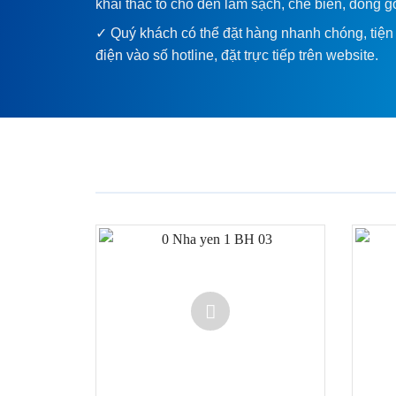
khai thác tổ cho đến làm sạch, chế biến, đóng g
✓ Quý khách có thể đặt hàng nhanh chóng, tiện 
điện vào số hotline, đặt trực tiếp trên website.