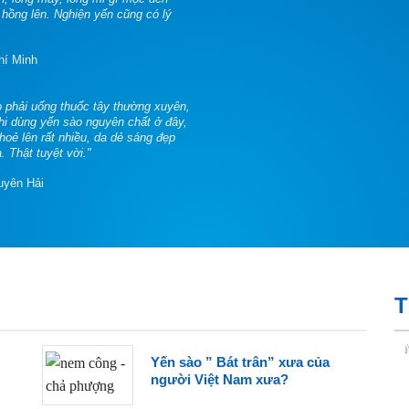
hồng lên. Nghiện yến cũng có lý
hí Minh
 phải uống thuốc tây thường xuyên,
 khi dùng yến sào nguyên chất ở đây,
khoẻ lên rất nhiều, da dẻ sáng đẹp
hật tuyệt vời."
uyên Hải
T
Yến sào ” Bát trân” xưa của
người Việt Nam xưa?