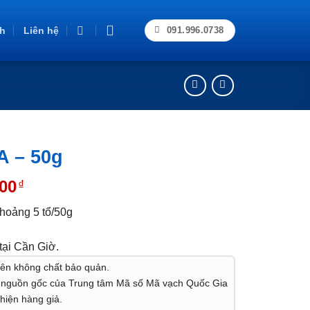
h
Liên hệ
091.996.0738
A – 50g
000
₫
khoảng 5 tổ/50g
tại Cần Giờ.
iên
không chất bảo quản.
t nguồn gốc
của Trung tâm Mã số Mã vạch Quốc Gia
 hiện
hàng giả.