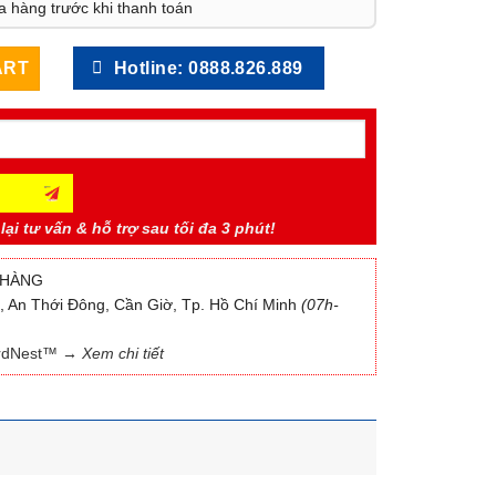
a hàng trước khi thanh toán
y
ART
Hotline: 0888.826.889
lại tư vấn & hỗ trợ sau tối đa 3 phút!
 HÀNG
n, An Thới Đông, Cần Giờ, Tp. Hồ Chí Minh
(07h-
irdNest™
→ Xem chi tiết