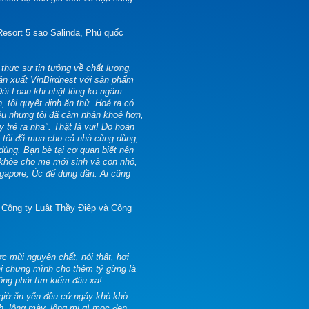
esort 5 sao Salinda, Phú quốc
̛̣c sự tin tưởng về chất lượng.
à sản xuất VinBirdnest với sản phẩm
n Đài Loan khi nhặt lông ko ngâm
̂́n, tôi quyết định ăn thử. Hoá ra có
̂̀u nhưng tôi đã cảm nhận khoẻ hơn,
này trẻ ra nha". Thật là vui! Do hoàn
" nên tôi đã mua cho cả nhà cùng dùng,
ng. Bạn bè tại cơ quan biết nên
́c khỏe cho mẹ mới sinh và con nhỏ,
ngapore, Úc để dùng dần. Ai cũng
Công ty Luật Thầy Điệp và Cộng
̛̣c mùi nguyên chất, nói thật, hơi
khi chưng mình cho thêm tý gừng là
ông phải tìm kiếm đâu xa!
giờ ăn yến đều cứ ngáy khò khò
mình, lông mày, lông mi gì mọc đen