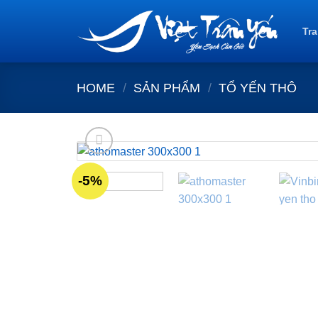
Skip
to
Tr
content
HOME
/
SẢN PHẨM
/
TỔ YẾN THÔ
-5%