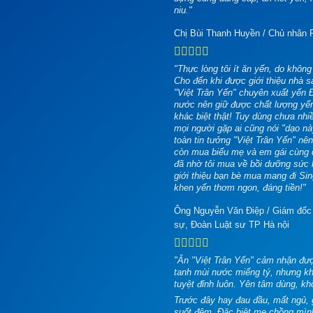
niu."
Chị Bùi Thanh Huyền
/
Chủ nhân R
"Thực lòng tôi ít ăn yến, do không thu
Cho đến khi được giới thiệu nh
"Việt Trân Yến" chuyên xuất yế
nước nên giữ được chất lượng ye
khác biệt thật! Tuy dùng chưa nhie
mọi người gặp ai cũng nói "dạo 
toàn tin tưởng "Việt Trân Yến
còn mua biếu mẹ và em gái cùng dù
đã nhờ tôi mua về bồi dưỡng sư
giới thiệu bạn bè mua mang đi Si
khen yến thơm ngon, đáng tiền!"
Ông Nguyễn Văn Điệp
/
Giám đốc 
sự, Đoàn Luật sư TP Hà nội
"Ăn "Việt Trân Yến" cảm nhận đưo
tanh mùi nước miếng tý, nhưng 
tuyệt đỉnh luôn. Yên tâm dùng, kh
Trước đây hay đau đầu, mất ngủ, 
suốt đêm. Đặc biệt mẹ chồng 