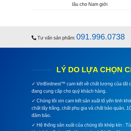
lâu cho Nam giới
091.996.0738
Tư vấn sản phẩm:
LÝ DO LỰA CHỌN C
✓
VinBirdnest™
cam kết về chất lượng của tất
đang cung cấp cho quý khách hàng.
✓ Chúng tôi xin cam kết sản xuất tổ yến tinh kh
chất tẩy trắng, chất phụ gia và chất bảo quản, 
đảm bảo.
✓ Hệ thống sản xuất của chúng tôi khép kín : Từ