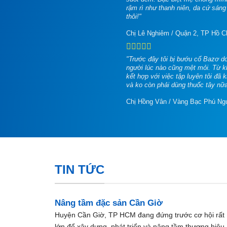
rậm rì như thanh niên, da cứ sáng 
thôi!"
Chị Lê Nghiêm
/
Quận 2, TP Hồ C
"Trước đây tôi bị bướu cổ Bazơ do
người lúc nào cũng mệt mỏi. Từ
kết hợp với việc tập luyên tôi đã 
và ko còn phải dùng thuốc tây nữa. T
Chị Hồng Vân
/
Vàng Bạc Phú Ng
TIN TỨC
Nâng tầm đặc sản Cần Giờ
Huyện Cần Giờ, TP HCM đang đứng trước cơ hội rất
lớn để xây dựng, phát triển và nâng tầm thương hiệu