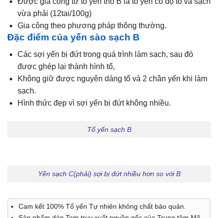
Được gia công từ tổ yến thô B là tổ yến có độ to và sạch
vừa phải (12tai/100g)
Gia công theo phương pháp thông thường.
Đặc điểm của yến sào sạch B
Các sợi yến bị đứt trong quá trình làm sạch, sau đó
được ghép lại thành hình tổ,
Không giữ được nguyên dáng tổ và 2 chân yến khi làm
sạch.
Hình thức đẹp vì sợi yến bị đứt không nhiều.
Tổ yến sạch B
Yến sạch C(phải) sợi bị đứt nhiều hơn so với B
Cam kết
100%
Tổ yến Tự nhiên
không chất bảo quản.
Sản phẩm dán
Tem truy xuất nguồn gốc
của Trung tâm Mã