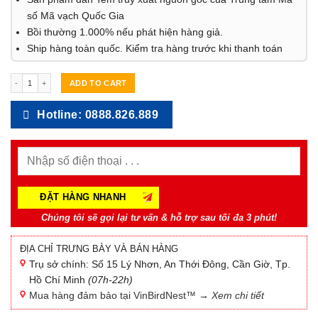
số Mã vạch Quốc Gia
Bồi thường 1.000%
nếu phát hiện
hàng giả.
Ship
hàng toàn quốc.
Kiểm tra hàng trước khi thanh toán
Yến sạch loại B - 100g quantity
ADD TO CART
Hotline: 0888.826.889
Chúng tôi sẽ gọi lại tư vấn & hỗ trợ sau tối đa 3 phút!
ĐỊA CHỈ TRƯNG BÀY VÀ BÁN HÀNG
Trụ sở chính: Số 15 Lý Nhơn, An Thới Đông, Cần Giờ, Tp.
Hồ Chí Minh
(07h-22h)
Mua hàng đảm bảo tại
VinBirdNest™
→ Xem chi tiết