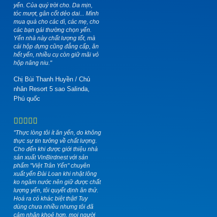
yến. Của quý trời cho. Da mịn,
tóc mượt, gân cốt dẻo dai... Mình
mua quà cho các dì, các mẹ, cho
các bạn gái thường chọn yến.
Yến nhà này chất lượng tốt, mà
cái hộp đựng cũng đẳng cấp, ăn
hết yến, nhiều cụ còn giữ mãi vỏ
hộp nâng niu."
Chị Bùi Thanh Huyền
/
Chủ
nhân Resort 5 sao Salinda,
Phú quốc
"Thực lòng tôi ít ăn yến, do không
thực sự tin tưởng về chất lượng.
Cho đến khi được giới thiệu nhà
sản xuất VinBirdnest với sản
phẩm "Việt Trân Yến" chuyên
xuất yến Đài Loan khi nhặt lông
ko ngâm nước nên giữ được chất
lượng yến, tôi quyết định ăn thử.
Hoá ra có khác biệt thật! Tuy
dùng chưa nhiều nhưng tôi đã
cảm nhận khoẻ hơn, mọi người