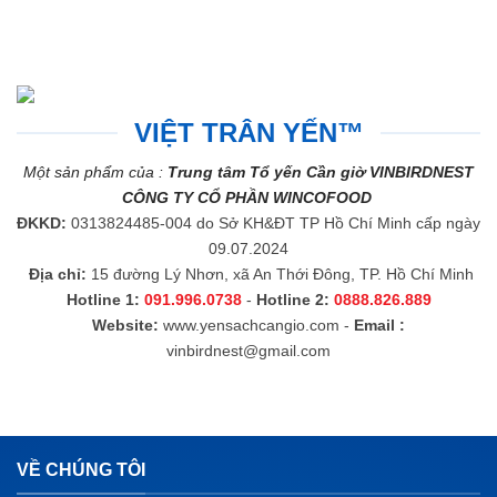
VIỆT TRÂN YẾN™
Một sản phẩm của :
Trung tâm Tổ yến Cần giờ VINBIRDNEST
CÔNG TY CỔ PHẦN WINCOFOOD
ĐKKD:
0313824485-004 do Sở KH&ĐT TP Hồ Chí Minh cấp ngày
09.07.2024
Địa chỉ:
15 đường Lý Nhơn, xã An Thới Đông, TP. Hồ Chí Minh
Hotline 1:
091.996.0738
-
Hotline 2:
0888.826.889
Website:
www.yensachcangio.com
-
Email :
vinbirdnest@gmail.com
VỀ CHÚNG TÔI