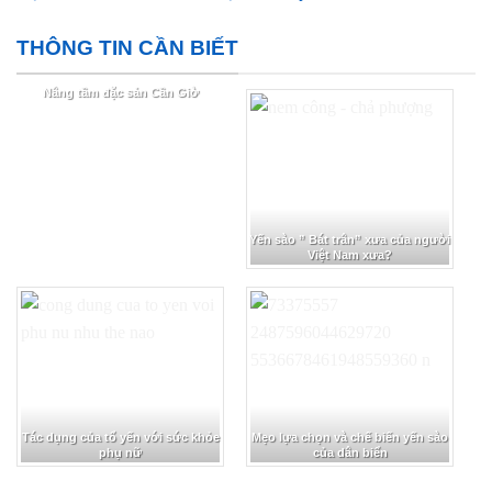
THÔNG TIN CẦN BIẾT
Nâng tầm đặc sản Cần Giờ
Yến sào ” Bát trân” xưa của người
Việt Nam xưa?
Tác dụng của tổ yến với sức khỏe
Mẹo lựa chọn và chế biến yến sào
phụ nữ
của dân biển