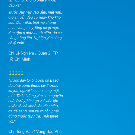
tâm dùng, không phải tìm kiếm
đâu xa!
Trước đây hay đau đầu, mất ngủ,
giờ ăn yến đều cứ ngáy khò khò
suốt đêm. Đặc biệt mẹ chồng
mình, lông mày, lông mi gì mọc
đen rậm rì như thanh niên, da cứ
sáng hồng lên. Nghiện yến cũng
có lý thôi!"
Chị Lê Nghiêm
/
Quận 2, TP
Hồ Chí Minh
"Trước đây tôi bị bướu cổ Bazơ
do phải uống thuốc tây thường
xuyên, người lúc nào cũng mệt
mỏi. Từ khi dùng yến sào nguyên
chất ở đây, kết hợp với việc tập
luyên tôi đã khoẻ lên rất nhiều,
da dẻ sáng đẹp và ko còn phải
dùng thuốc tây nữa. Thật tuyệt
vời."
Chị Hồng Vân
/
Vàng Bạc Phú