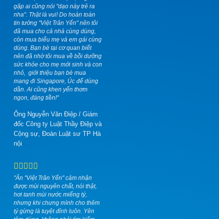
gặp ai cũng nói "dạo này trẻ ra
nha". Thật là vui! Do hoàn toàn
tin tưởng "Việt Trân Yến" nên tôi
đã mua cho cả nhà cùng dùng,
còn mua biếu mẹ và em gái cùng
dùng. Bạn bè tại cơ quan biết
nên đã nhờ tôi mua về bồi dưỡng
sức khỏe cho mẹ mới sinh và con
nhỏ,
giới thiệu bạn bè mua
mang đi Singapore, Úc để dùng
dần. Ai cũng khen yến thơm
ngon, đáng tiền!"
Ông Nguyễn Văn Điệp
/
Giám
đốc Công ty Luật Thầy Điệp và
Cộng sự, Đoàn Luật sư TP Hà
nội
"Ăn "Việt Trân Yến" cảm nhận
được mùi nguyên chất, nói thật,
hơi tanh mùi nước miếng tý,
nhưng khi chưng mình cho thêm
tý gừng là tuyệt đỉnh luôn. Yên