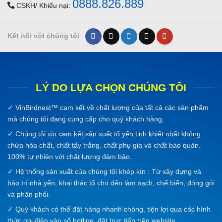
0888.826.889
CSKH/ Khiếu nại:
Kết nối với chúng tôi
LÝ DO LỰA CHỌN CHÚNG TÔI
✓
VinBirdnest™
cam kết về chất lượng của tất cả các sản phẩm
mà chúng tôi đang cung cấp cho quý khách hàng.
✓ Chúng tôi xin cam kết sản xuất tổ yến tinh khiết nhất không
chứa hóa chất, chất tẩy trắng, chất phụ gia và chất bảo quản,
100% tự nhiên với chất lượng đảm bảo.
✓ Hệ thống sản xuất của chúng tôi khép kín : Từ xây dựng và
bảo trì nhà yến, khai thác tổ cho đến làm sạch, chế biến, đóng gói
và phân phối.
✓ Quý khách có thể đặt hàng nhanh chóng, tiện lợi qua các hình
thức gọi điện vào số hotline, đặt trực tiếp trên website.