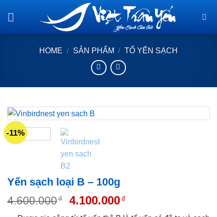
Skip
to
content
HOME
/
SẢN PHẨM
/
TỔ YẾN SẠCH
-11%
Yến sạch loại B – 100g
4.100.000
4.600.000
₫
₫